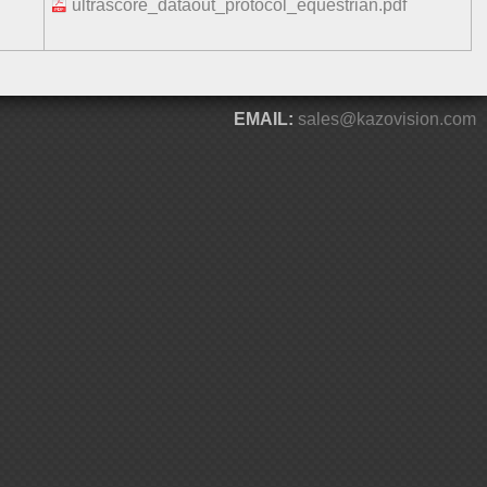
ultrascore_dataout_protocol_equestrian.pdf
EMAIL:
sales@kazovision.com