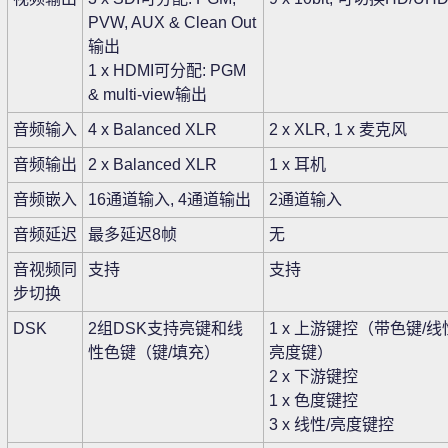
PVW, AUX & Clean Out
输出
1 x HDMI可分配: PGM
& multi-view输出
音频输入
4 x Balanced XLR
2 x XLR, 1 x 麦克风
音频输出
2 x Balanced XLR
1 x 耳机
音频嵌入
16通道输入, 4通道输出
2通道输入
音频延迟
最多延迟8帧
无
音视频同
支持
支持
步切换
DSK
2组DSK支持亮键和线
1 x 上游键控（带色键/线
性色键（键/填充）
亮度键）
2 x 下游键控
1 x 色度键控
3 x 线性/亮度键控